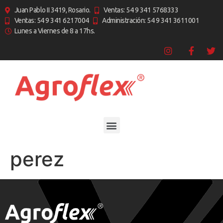
Juan Pablo II 3419, Rosario.
Ventas: 54 9 341 5768333
Ventas: 54 9 341 6217004
Administración: 54 9 341 3611001
Lunes a Viernes de 8 a 17hs.
perez