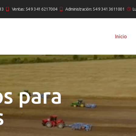
33
Ventas: 54 9 341 6217004
Administración: 54 9 341 3611001
L
Inicio
s para
s