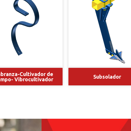
branza-Cultivador de
Subsolador
mpo- Vibrocultivador