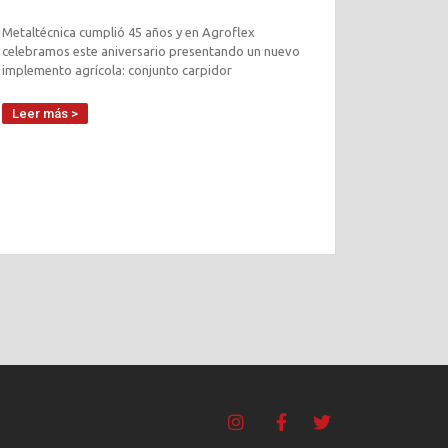
Metaltécnica cumplió 45 años y en Agroflex
celebramos este aniversario presentando un nuevo
implemento agrícola: conjunto carpidor
Leer más >