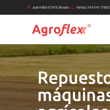
Juan Pablo II 3419, Rosario.
Ventas: 54 9 341 57683
Repuesto
máquina