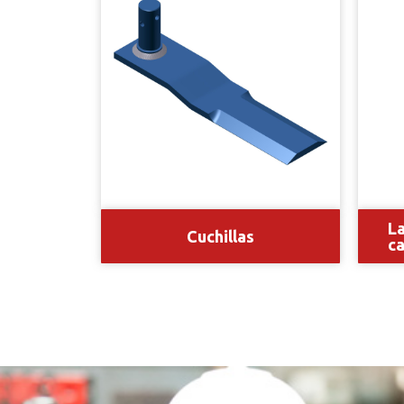
La
Cuchillas
ca