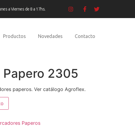
unes a Viernes de 8 a 17hs.
Productos
Novedades
Contacto
 Papero 2305
ores paperos. Ver catálogo Agroflex.
to
rcadores Paperos