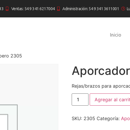
33
Ventas: 54 9 341 6217004
Administración: 54 9 341 3611001
L
Inicio
pero 2305
Aporcador
Rejas/brazos para aporcad
Agregar al carri
SKU:
2305
Categoría:
Apo