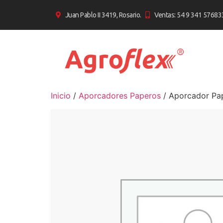
Juan Pablo II 3419, Rosario.
Ventas: 54 9 341 57683
Inicio
/
Aporcadores Paperos
/ Aporcador Pa