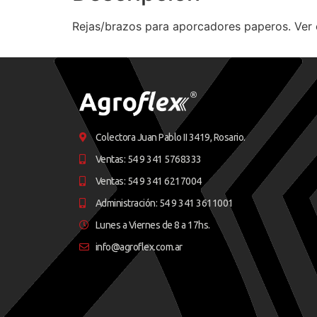
Rejas/brazos para aporcadores paperos. Ver 
Colectora Juan Pablo II 3419, Rosario.
Ventas: 54 9 341 5768333
Ventas: 54 9 341 6217004
Administración: 54 9 341 3611001
Lunes a Viernes de 8 a 17hs.
info@agroflex.com.ar