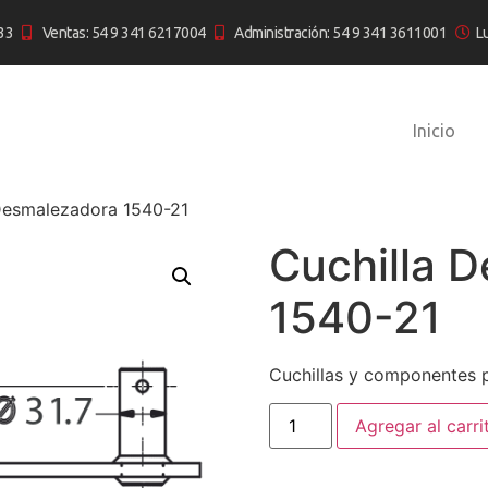
33
Ventas: 54 9 341 6217004
Administración: 54 9 341 3611001
L
Inicio
Desmalezadora 1540-21
Cuchilla 
1540-21
Cuchillas y componentes p
Agregar al carri