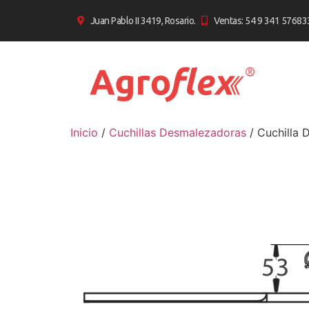
Juan Pablo II 3419, Rosario.
Ventas: 54 9 341 57683
Inicio
/
Cuchillas Desmalezadoras
/ Cuchilla 