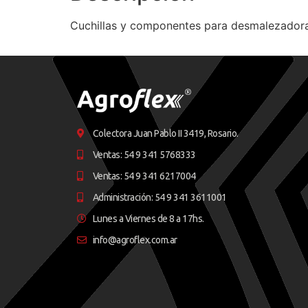
Cuchillas y componentes para desmalezadoras
Colectora Juan Pablo II 3419, Rosario.
Ventas: 54 9 341 5768333
Ventas: 54 9 341 6217004
Administración: 54 9 341 3611001
Lunes a Viernes de 8 a 17hs.
info@agroflex.com.ar