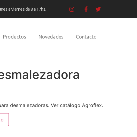
unes a Viernes de 8 a 17hs.
Productos
Novedades
Contacto
Desmalezadora
ara desmalezadoras. Ver catálogo Agroflex.
to