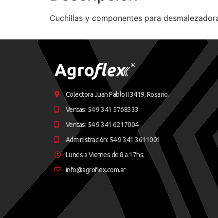
Cuchillas y componentes para desmalezadoras
Colectora Juan Pablo II 3419, Rosario.
Ventas: 54 9 341 5768333
Ventas: 54 9 341 6217004
Administración: 54 9 341 3611001
Lunes a Viernes de 8 a 17hs.
info@agroflex.com.ar