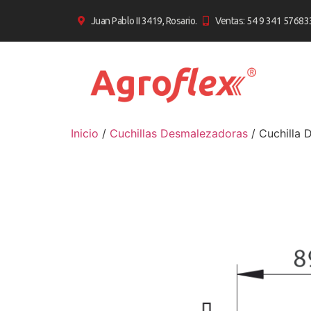
Juan Pablo II 3419, Rosario.
Ventas: 54 9 341 57683
Inicio
/
Cuchillas Desmalezadoras
/ Cuchilla