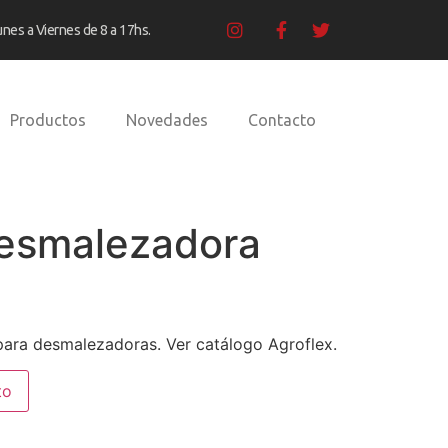
unes a Viernes de 8 a 17hs.
Productos
Novedades
Contacto
Desmalezadora
ara desmalezadoras. Ver catálogo Agroflex.
to