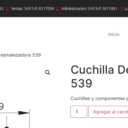
33
Ventas: 54 9 341 6217004
Administración: 54 9 341 3611001
L
Inicio
 Desmalezadora 539
Cuchilla 
539
Cuchillas y componentes p
Agregar al carri