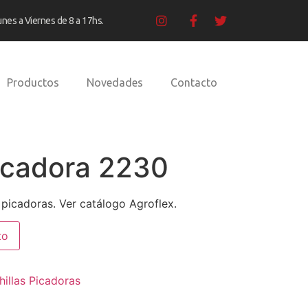
unes a Viernes de 8 a 17hs.
Productos
Novedades
Contacto
Picadora 2230
 picadoras. Ver catálogo Agroflex.
to
illas Picadoras