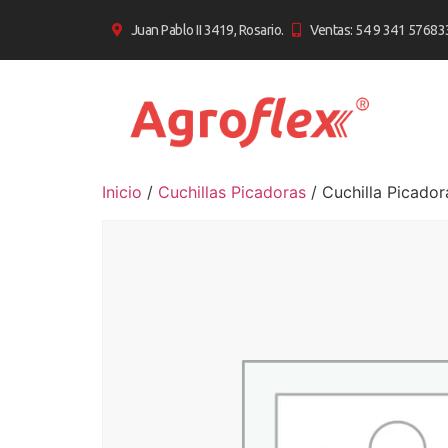
Juan Pablo II 3419, Rosario.
Ventas: 54 9 341 57683
Inicio
/
Cuchillas Picadoras
/ Cuchilla Picado