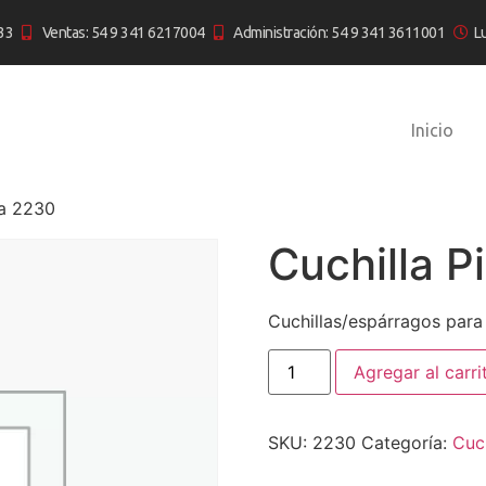
33
Ventas: 54 9 341 6217004
Administración: 54 9 341 3611001
L
Inicio
ra 2230
Cuchilla 
Cuchillas/espárragos para
Agregar al carri
SKU:
2230
Categoría:
Cuch