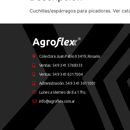
Cuchillas/espárragos para picadoras. Ver cat
Colectora Juan Pablo II 3419, Rosario.
Ventas: 54 9 341 5768333
Ventas: 54 9 341 6217004
Administración: 54 9 341 3611001
Lunes a Viernes de 8 a 17hs.
info@agroflex.com.ar