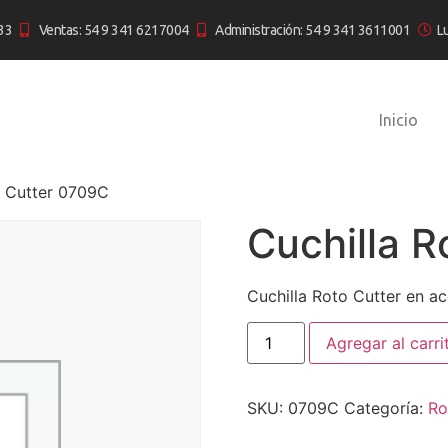
33
Ventas: 54 9 341 6217004
Administración: 54 9 341 3611001
L
Inicio
o Cutter 0709C
Cuchilla 
Cuchilla Roto Cutter en a
Agregar al carri
SKU:
0709C
Categoría:
Ro