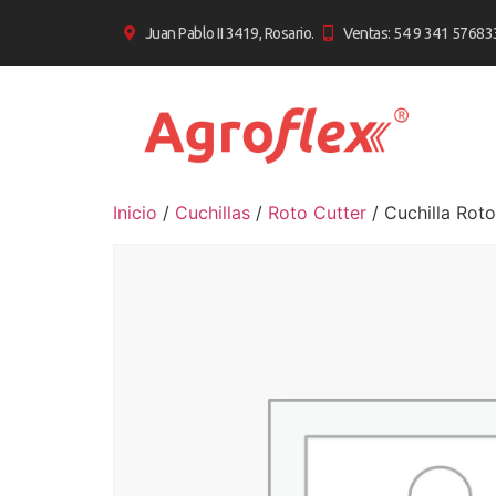
Juan Pablo II 3419, Rosario.
Ventas: 54 9 341 57683
Inicio
/
Cuchillas
/
Roto Cutter
/ Cuchilla Rot