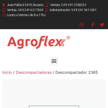
Juan Pablo II 3419, Rosario.
Ventas: 54 9 341 5768333
Ventas: 54 9 341 6217004
Administración: 54 9 341 3611001
Lunes a Viernes de 8 a 17hs.
Inicio
/
Descompactadores
/ Descompactador 2365