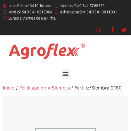
Juan Pablo II 3419, Rosario.
Ventas: 54 9 341 5768333
Ventas: 54 9 341 6217004
Administración: 54 9 341 3611001
Lunes a Viernes de 8 a 17hs.
Inicio
/
Fertilización y Siembra
/ Fertiliz/Siembra 2180