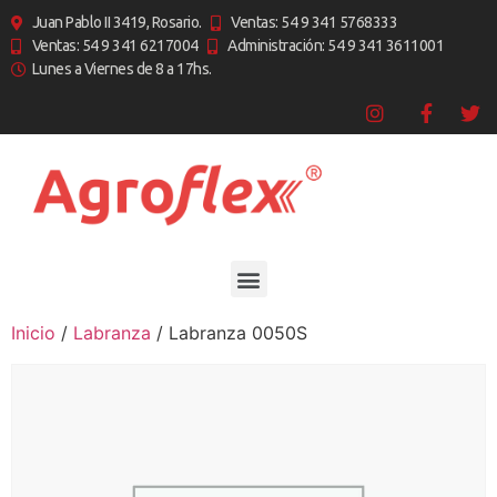
Juan Pablo II 3419, Rosario.
Ventas: 54 9 341 5768333
Ventas: 54 9 341 6217004
Administración: 54 9 341 3611001
Lunes a Viernes de 8 a 17hs.
Inicio
/
Labranza
/ Labranza 0050S